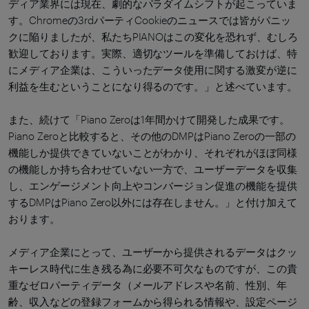
ディア業界には現在、劇的なパラダイムシフトが起こっていま
す。Chromeの3rdパーティCookieのニュースでは皆がパニッ
クに陥りましたが、私たちPIANOはこの変化を恐れず、むしろ
歓迎しております。実際、適切なツールを準備しておけば、特
にメディア企業は、こういったデータ使用に関する激変が逆に
利益を生むということになり得るのです。」と述べています。
また、続けて「Piano Zeroは1年間かけて開発した成果です。
Piano Zeroと比較すると、その他のDMPはPiano Zeroの一部の
機能しか提供できていないことがわかり、それぞれがほぼ同様
の機能しか持ち合わせていない一方で、ユーザーデータを収集
し、エンゲージメント向上やコンバージョン促進の機能を提供
するDMPはPiano Zero以外には存在しません。」と付け加えて
おります。
メディア企業にとって、ユーザーから提供されるデータはクッ
キーレス時代に生き残る為に必要不可欠なものですが、この貴
重なゼロパーティデータ（メールアドレスや名前、性別、年
齢、収入などの登録フォームから得られる情報や、設定ページ