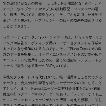
での選択項目などの情報）は、謂わゆる”暗黙的な”1stパーティ
データ（ウェブサイトやアプリの行動履歴、コンテンツの購
入、場所、デバイス、時刻など）、そしてAIを活用した推測拡
張データと併用し、パブリッシャーの日々の成果を加速させる
ことができます。
ゼロパーティデータと1stパーティデータは、どちらもマーケテ
ィングや広告ターゲティング用のユーザーセグメントを作成す
る上で大きな価値のあるものです。そしてPiano Zeroはその両
方のデータを収集し、オーディエンスセグメントの定義や広告
エコシステムで使用するための、全ての機能をワンプラットフ
ォームで提供できる唯一のDMPなのです。
今後のクッキーレス時代において、唯一活用することのできる
データは、会員登録や同意を得たユーザデータのみになること
でしょう。また、Pianoはユーザーに有料会員化を含めた施策
促進を行うグローバルのリーダーであり、「メディアサイト上
のコンテンツやメッセージが人々の行動に与える影響」に関し
て最大のデータと知見を持っています。そのデータとパブリッ