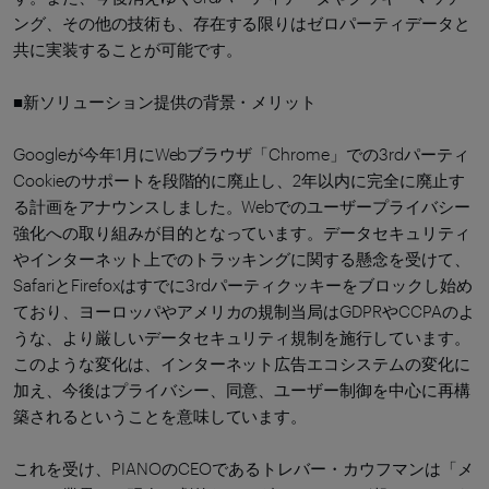
ング、その他の技術も、存在する限りはゼロパーティデータと
共に実装することが可能です。
■新ソリューション提供の背景・メリット
Googleが今年1月にWebブラウザ「Chrome」での3rdパーティ
Cookieのサポートを段階的に廃止し、2年以内に完全に廃止す
る計画をアナウンスしました。Webでのユーザープライバシー
強化への取り組みが目的となっています。データセキュリティ
やインターネット上でのトラッキングに関する懸念を受けて、
SafariとFirefoxはすでに3rdパーティクッキーをブロックし始め
ており、ヨーロッパやアメリカの規制当局はGDPRやCCPAのよ
うな、より厳しいデータセキュリティ規制を施行しています。
このような変化は、インターネット広告エコシステムの変化に
加え、今後はプライバシー、同意、ユーザー制御を中心に再構
築されるということを意味しています。
これを受け、PIANOのCEOであるトレバー・カウフマンは「メ