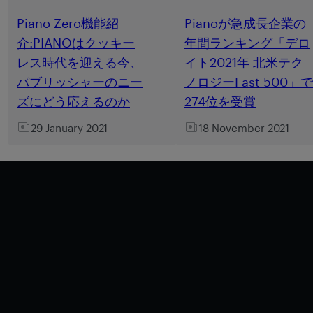
Piano Zero機能紹
Pianoが急成長企業の
介:PIANOはクッキー
年間ランキング「デロ
レス時代を迎える今、
イト2021年 北米テク
パブリッシャーのニー
ノロジーFast 500」で
ズにどう応えるのか
274位を受賞
29 January 2021
18 November 2021