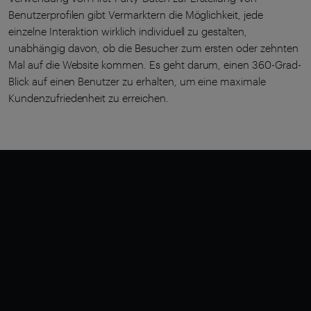
Benutzerprofilen gibt Vermarktern die Möglichkeit, jede
einzelne Interaktion wirklich individuell zu gestalten,
unabhängig davon, ob die Besucher zum ersten oder zehnten
Mal auf die Website kommen. Es geht darum, einen 360-Grad-
Blick auf einen Benutzer zu erhalten, um eine maximale
Kundenzufriedenheit zu erreichen.